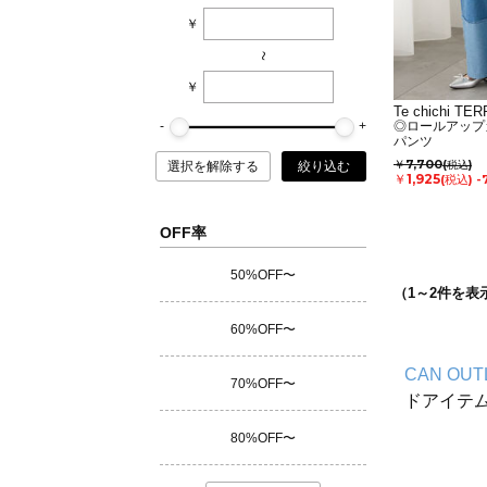
￥
~
￥
Te chichi TE
◎ロールアップ
パンツ
￥7,700
(税込)
選択を解除する
絞り込む
￥1,925
(税込)
-
OFF率
50%OFF〜
（
1
～
2
件を表
60%OFF〜
CAN OUT
70%OFF〜
ドアイテ
80%OFF〜