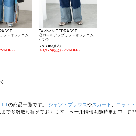
RRASSE
Te chichi TERRASSE
カットオフデニム
◎ロールアップカットオフデニム
パンツ
￥7,700
(税込)
￥1,925
75%OFF-
(税込)
-75%OFF-
示）
LET
の商品一覧です。
シャツ・ブラウス
や
スカート
、
ニット・
ムまで多数取り揃えております。セール情報も随時更新中！是