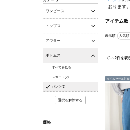
おります
ワンピース
アイテム数
トップス
表示順
人気順
アウター
ボトムス
（
1
～
2
件を表
すべてを見る
スカート(2)
タイムセール対象
パンツ(2)
選択を解除する
価格