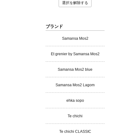
選択を解除する
ブランド
Samansa Mos2
Et grenier by Samansa Mos2
Samansa Mos2 blue
Samansa Mos2 Lagom
ehka sopo
Te chichi
Te chichi CLASSIC