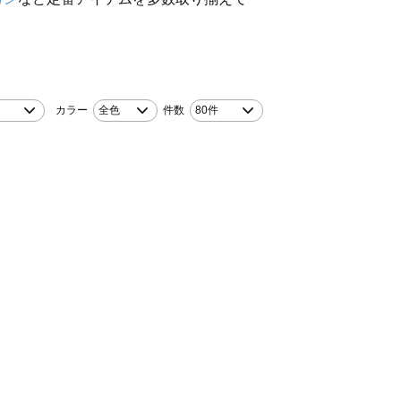
カラー
全色
件数
80件