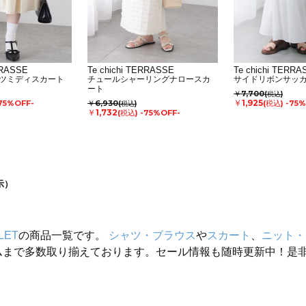
RRASSE
Te chichi TERRASSE
Te chichi TERRA
ツミディスカート
チュールシャーリングナロースカ
サイドリボンサッ
ート
￥7,700
(税込)
￥1,925
75%OFF-
￥6,930
(税込)
-75%
(税込)
￥1,732
(税込)
-75%OFF-
示）
LET
の商品一覧です。
シャツ・ブラウス
や
スカート
、
ニット・
ムまで多数取り揃えております。セール情報も随時更新中！是