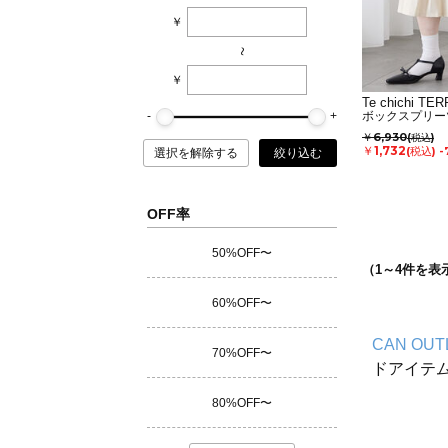
￥
~
￥
Te chichi TE
ボックスプリー
￥6,930
(税込)
￥1,732
(税込)
-
選択を解除する
絞り込む
OFF率
50%OFF〜
（
1
～
4
件を表
60%OFF〜
CAN OUT
70%OFF〜
ドアイテ
80%OFF〜