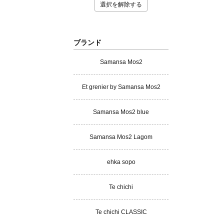
選択を解除する
ブランド
Samansa Mos2
Et grenier by Samansa Mos2
Samansa Mos2 blue
Samansa Mos2 Lagom
ehka sopo
Te chichi
Te chichi CLASSIC