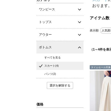
おります
ワンピース
アイテム数
トップス
表示順
人気順
アウター
ボトムス
（
1
～
4
件を表
すべてを見る
スカート(4)
タイムセール対象
パンツ(2)
選択を解除する
価格