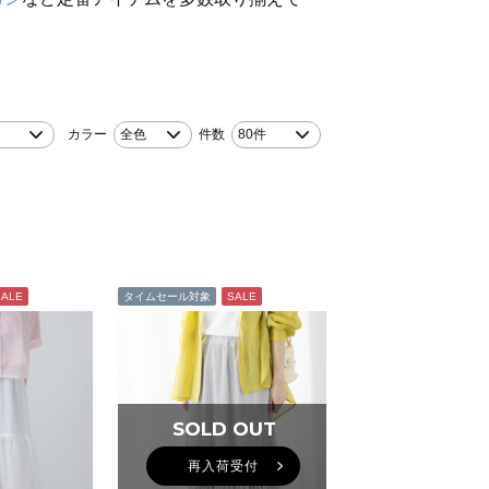
カラー
全色
件数
80件
SALE
タイムセール対象
SALE
SOLD OUT
SOLD OUT
再入荷受付