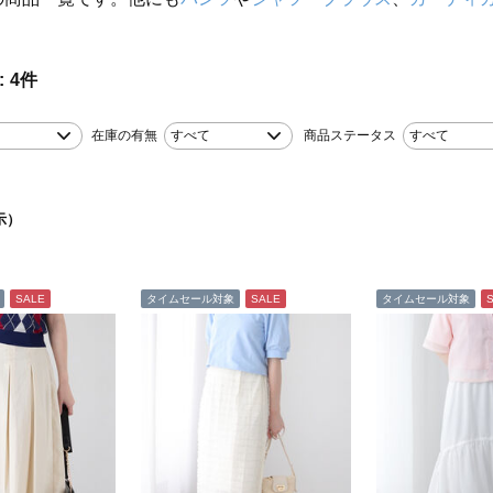
。
4
件
在庫の有無
すべて
商品ステータス
すべて
示）
SALE
タイムセール対象
SALE
タイムセール対象