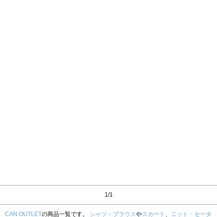
1/1
CAN OUTLET
の商品一覧です。
シャツ・ブラウス
や
スカート
、
ニット・セータ