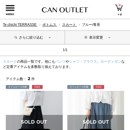
0
MENU
￥
0
Te chichi TERRASSE
ボトムス
スカート
ブルー/青系
さらに絞り込む
表示変更
1/1
スカート
の商品一覧です。他にも
パンツ
や
シャツ・ブラウス
、
カーディガン
な
ど定番アイテムを多数取り揃えております。
2
アイテム数：
件
タイムセール対象
SALE
タイムセール対象
SALE
SOLD OUT
SOLD OUT