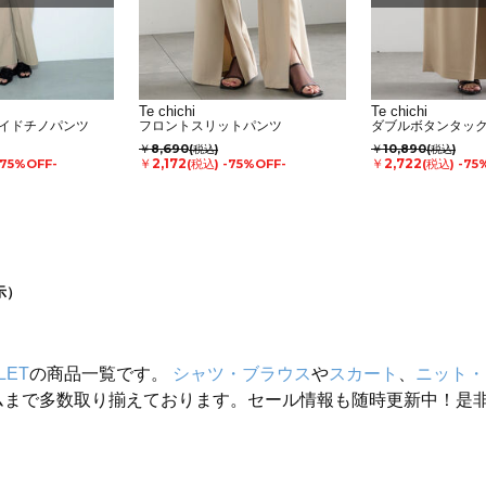
Te chichi
Te chichi
イドチノパンツ
フロントスリットパンツ
ダブルボタンタッ
￥8,690
￥10,890
(税込)
(税込)
￥2,172
￥2,722
-75%OFF-
(税込)
-75%OFF-
(税込)
-75
示）
LET
の商品一覧です。
シャツ・ブラウス
や
スカート
、
ニット・
ムまで多数取り揃えております。セール情報も随時更新中！是