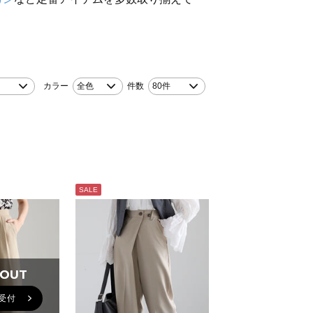
カラー
全色
件数
80件
SALE
 OUT
 OUT
受付