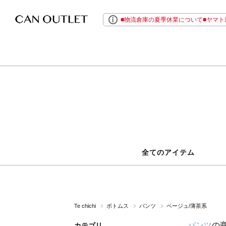
■物流倉庫の夏季休業について■ヤマト運
全てのアイテム
Te chichi
ボトムス
パンツ
ベージュ/薄茶系
パンツ
の
カテゴリ