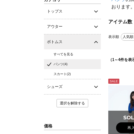
おります
トップス
アイテム数
アウター
表示順
人気順
ボトムス
すべてを見る
（
1
～
4
件を表
パンツ(4)
スカート(2)
SALE
シューズ
選択を解除する
SOL
SOL
価格
再