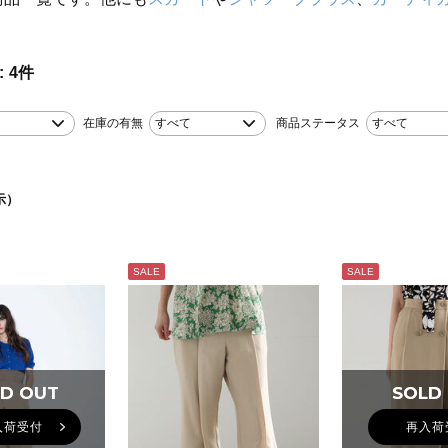
。
4
件
在庫の有無
すべて
商品ステータス
すべて
示）
SALE
SALE
D OUT
D OUT
SOLD
SOLD
入荷受付
再入荷