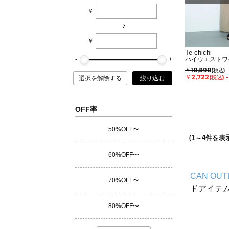
￥
~
￥
Te chichi
ハイウエストワ
￥10,890
(税込)
￥2,722
(税込)
選択を解除する
絞り込む
OFF率
50%OFF〜
（
1
～
4
件を表
60%OFF〜
CAN OUT
70%OFF〜
ドアイテ
80%OFF〜