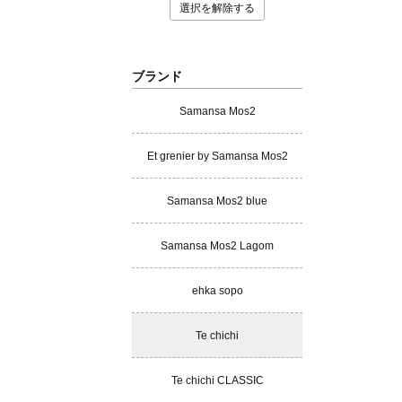
選択を解除する
ブランド
Samansa Mos2
Et grenier by Samansa Mos2
Samansa Mos2 blue
Samansa Mos2 Lagom
ehka sopo
Te chichi
Te chichi CLASSIC