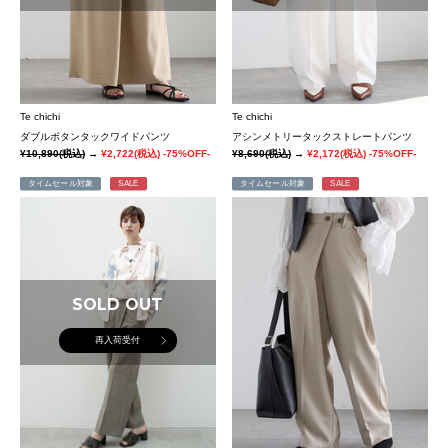
Te chichi
Te chichi
ダブルボタンタックワイドパンツ
アシンメトリータックストレートパンツ
¥10,890
(税込)
→
¥2,722
(税込)
-75%OFF-
¥8,690
(税込)
→
¥2,172
(税込)
-75%OFF-
タイムセール対象
SALE
タイムセール対象
SALE
SOLD OUT
再入荷受付