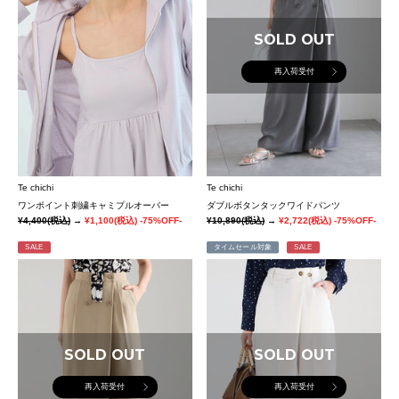
SOLD OUT
再入荷受付
Te chichi
Te chichi
ワンポイント刺繍キャミプルオーバー
ダブルボタンタックワイドパンツ
¥4,400
(税込)
→
¥1,100
(税込)
-75%OFF-
¥10,890
(税込)
→
¥2,722
(税込)
-75%OFF-
SALE
タイムセール対象
SALE
SOLD OUT
SOLD OUT
再入荷受付
再入荷受付