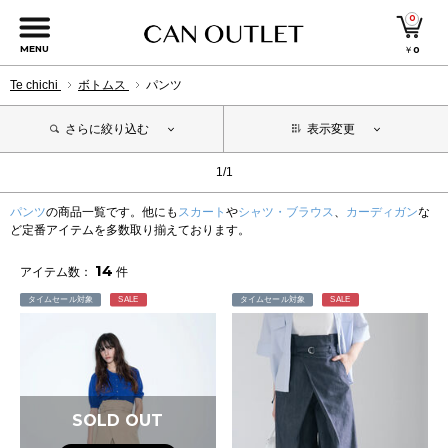
0
MENU
￥
0
Te chichi
ボトムス
パンツ
さらに絞り込む
表示変更
1/1
パンツ
の商品一覧です。他にも
スカート
や
シャツ・ブラウス
、
カーディガン
な
ど定番アイテムを多数取り揃えております。
14
アイテム数：
件
タイムセール対象
SALE
タイムセール対象
SALE
SOLD OUT