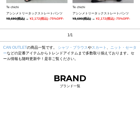
Te chichi
Te chichi
アシンメトリータックストレートパンツ
アシンメトリータックストレートパンツ
¥8,690
(税込)
→
¥2,172
(税込)
-75%OFF-
¥8,690
(税込)
→
¥2,172
(税込)
-75%OFF-
1/1
CAN OUTLET
の商品一覧です。
シャツ・ブラウス
や
スカート
、
ニット・セータ
ー
などの定番アイテムからトレンドアイテムまで多数取り揃えております。セ
ール情報も随時更新中！是非ご覧ください。
BRAND
ブランド一覧