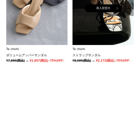
再入荷受付
Te chichi
Te chichi
ボリュームアッパーサンダル
ストラップサンダル
¥7,590
(税込)
→
¥1,897
(税込)
-75%OFF-
¥8,690
(税込)
→
¥2,172
(税込)
-75%OFF-