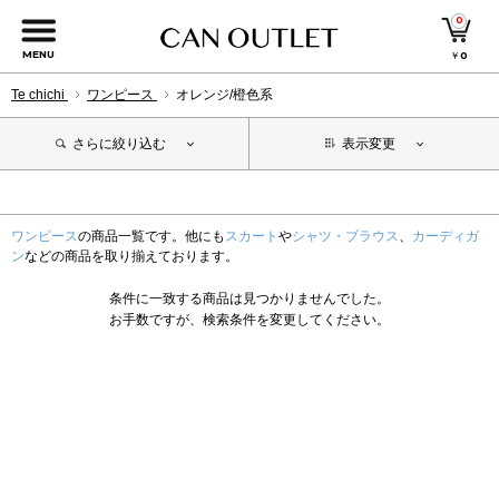
0
MENU
￥
0
Te chichi
ワンピース
オレンジ/橙色系
さらに絞り込む
表示変更
ワンピース
の商品一覧です。他にも
スカート
や
シャツ・ブラウス
、
カーディガ
ン
などの商品を取り揃えております。
条件に一致する商品は見つかりませんでした。
お手数ですが、検索条件を変更してください。