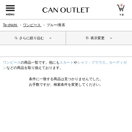
0
MENU
￥
0
Te chichi
ワンピース
ブルー/青系
さらに絞り込む
表示変更
ワンピース
の商品一覧です。他にも
スカート
や
シャツ・ブラウス
、
カーディガ
ン
などの商品を取り揃えております。
条件に一致する商品は見つかりませんでした。
お手数ですが、検索条件を変更してください。