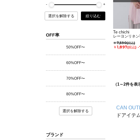
選択を解除する
絞り込む
Te chichi
OFF率
レーヨンリネン
￥7,590
(税込)
￥1,897
50%OFF〜
(税込)
-
60%OFF〜
70%OFF〜
（
1
～
2
件を表
80%OFF〜
CAN OUT
選択を解除する
ドアイテ
ブランド