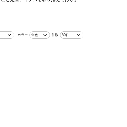
！
カラー
全色
件数
80件