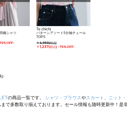
Te chichi
羽織シャツ
パターンアソート5分袖チュール
TOPS
75%OFF-
￥4,950
(税込)
￥1,237
(税込)
-75%OFF-
示）
LET
の商品一覧です。
シャツ・ブラウス
や
スカート
、
ニット・
ムまで多数取り揃えております。セール情報も随時更新中！是