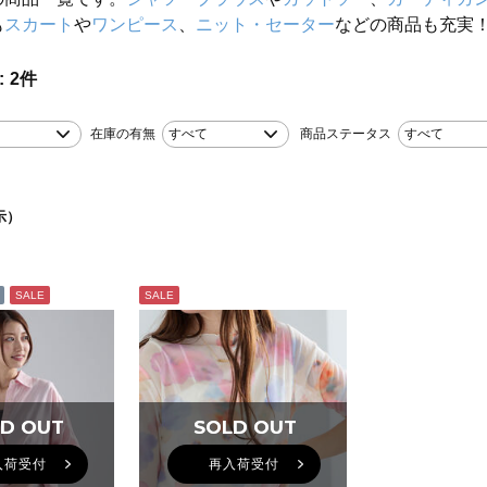
も
スカート
や
ワンピース
、
ニット・セーター
などの商品も充実
2
件
在庫の有無
すべて
商品ステータス
すべて
示）
SALE
SALE
D OUT
D OUT
SOLD OUT
SOLD OUT
入荷受付
再入荷受付