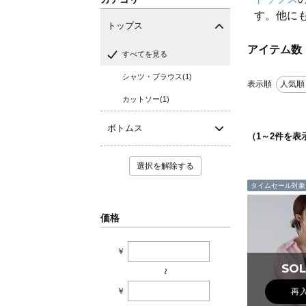
す。他に
トップス
アイテム数
すべてを見る
シャツ・ブラウス(1)
表示順
人気順
カットソー(1)
ボトムス
（
1
～
2
件を表
選択を解除する
タイムセール対象
価格
￥
SOL
SOL
~
￥
再