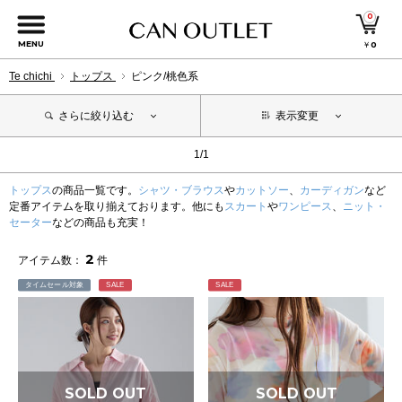
0
MENU
￥
0
Te chichi
トップス
ピンク/桃色系
さらに絞り込む
表示変更
1/1
トップス
の商品一覧です。
シャツ・ブラウス
や
カットソー
、
カーディガン
など
定番アイテムを取り揃えております。他にも
スカート
や
ワンピース
、
ニット・
セーター
などの商品も充実！
2
アイテム数：
件
タイムセール対象
SALE
SALE
SOLD OUT
SOLD OUT