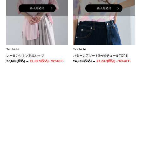
再入荷受付
再入荷受付
Te chichi
Te chichi
レーヨンリネン羽織シャツ
パターンアソート5分袖チュールTOPS
¥7,590
(税込)
→
¥1,897
(税込)
-75%OFF-
¥4,950
(税込)
→
¥1,237
(税込)
-75%OFF-