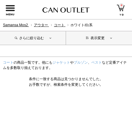
0
MENU
￥
0
Samansa Mos2
アウター
コート
ホワイト/白系
さらに絞り込む
表示変更
コート
の商品一覧です。他にも
ジャケット
や
ブルゾン
、
ベスト
など定番アイテ
ムを多数取り揃えております。
条件に一致する商品は見つかりませんでした。
お手数ですが、検索条件を変更してください。