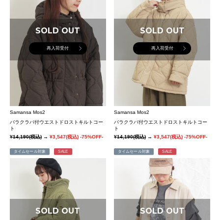
SOLD OUT
SOLD OUT
再入荷受付
再入荷受付
Samansa Mos2
Samansa Mos2
バラクラバ付ウエストドロストキルトコー
バラクラバ付ウエストドロストキルトコー
ト
ト
¥14,190
(税込)
→
¥3,547
(税込)
-75%OFF-
¥14,190
(税込)
→
¥3,547
(税込)
-75%OFF-
タイムセール対象
SALE
タイムセール対象
SALE
SOLD OUT
SOLD OUT