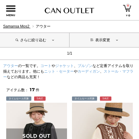
0
MENU
￥
0
Samansa Mos2
アウター
さらに絞り込む
表示変更
1/1
アウター
の一覧です。
コート
や
ジャケット
、
ブルゾン
など定番アイテムを取り
揃えております。他にも
ニット・セーター
や
カーディガン
、
ストール・マフラ
ー
などの商品も充実！
17
アイテム数：
件
タイムセール対象
SALE
タイムセール対象
SALE
SOLD OUT