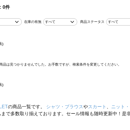
0
件
在庫の有無
すべて
商品ステータス
すべて
示）
商品は見つかりませんでした。お手数ですが、検索条件を変更してください。
示）
LET
の商品一覧です。
シャツ・ブラウス
や
スカート
、
ニット・
ムまで多数取り揃えております。セール情報も随時更新中！是