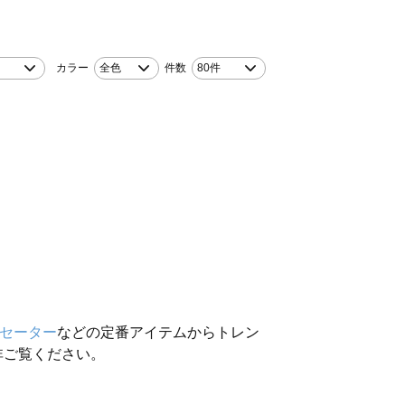
カラー
全色
件数
80件
セーター
などの定番アイテムからトレン
非ご覧ください。