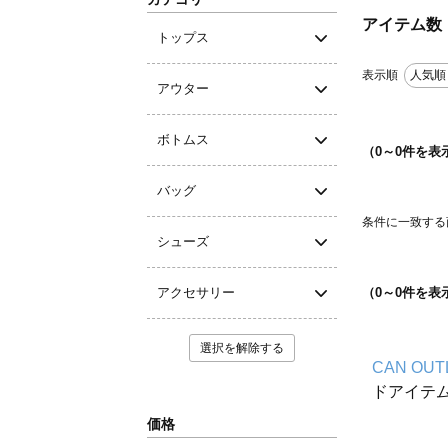
アイテム数
トップス
表示順
人気順
アウター
ボトムス
（
0
～
0
件を表
バッグ
条件に一致する
シューズ
アクセサリー
（
0
～
0
件を表
選択を解除する
CAN OUT
ドアイテ
価格