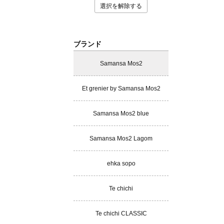
選択を解除する
ブランド
Samansa Mos2
Et grenier by Samansa Mos2
Samansa Mos2 blue
Samansa Mos2 Lagom
ehka sopo
Te chichi
Te chichi CLASSIC