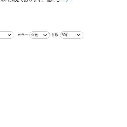
カラー
全色
件数
80件