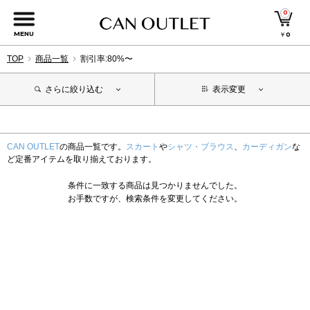
0
MENU
￥
0
TOP
商品一覧
割引率:80%〜
さらに絞り込む
表示変更
CAN OUTLET
の商品一覧です。
スカート
や
シャツ・ブラウス
、
カーディガン
な
ど定番アイテムを取り揃えております。
条件に一致する商品は見つかりませんでした。
お手数ですが、検索条件を変更してください。