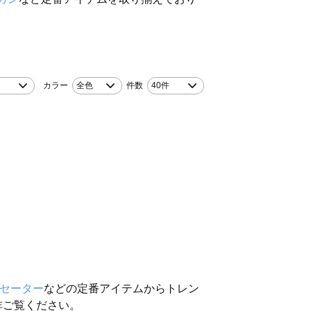
カラー
全色
件数
40件
セーター
などの定番アイテムからトレン
非ご覧ください。