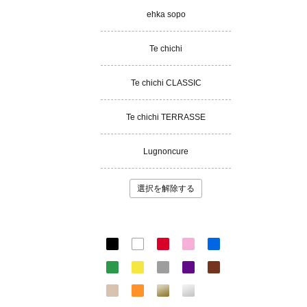
ehka sopo
Te chichi
Te chichi CLASSIC
Te chichi TERRASSE
Lugnoncure
選択を解除する