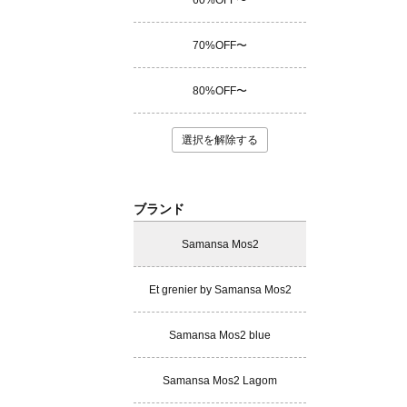
60%OFF〜
70%OFF〜
80%OFF〜
選択を解除する
ブランド
Samansa Mos2
Et grenier by Samansa Mos2
Samansa Mos2 blue
Samansa Mos2 Lagom