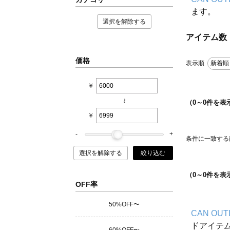
ます。
選択を解除する
アイテム数
価格
表示順
新着順
￥
~
（
0
～
0
件を表
￥
条件に一致する
選択を解除する
絞り込む
（
0
～
0
件を表
OFF率
50%OFF〜
CAN OUT
ドアイテ