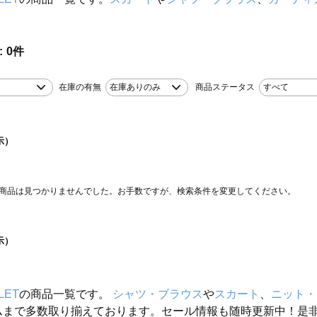
0
件
在庫の有無
在庫ありのみ
商品ステータス
すべて
示）
商品は見つかりませんでした。お手数ですが、検索条件を変更してください。
示）
LET
の商品一覧です。
シャツ・ブラウス
や
スカート
、
ニット・
ムまで多数取り揃えております。セール情報も随時更新中！是