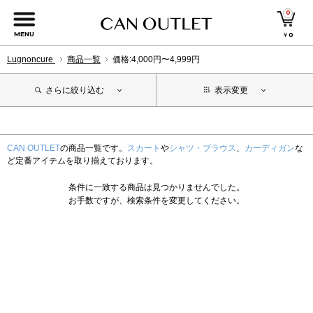
0
MENU
￥
0
Lugnoncure
商品一覧
価格:4,000円〜4,999円
さらに絞り込む
表示変更
CAN OUTLET
の商品一覧です。
スカート
や
シャツ・ブラウス
、
カーディガン
な
ど定番アイテムを取り揃えております。
条件に一致する商品は見つかりませんでした。
お手数ですが、検索条件を変更してください。