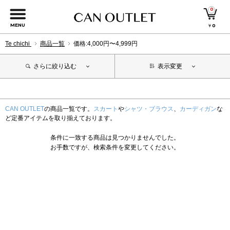
0
MENU
￥
0
Te chichi
商品一覧
価格:4,000円〜4,999円
さらに絞り込む
表示変更
CAN OUTLET
の商品一覧です。
スカート
や
シャツ・ブラウス
、
カーディガン
な
ど定番アイテムを取り揃えております。
条件に一致する商品は見つかりませんでした。
お手数ですが、検索条件を変更してください。