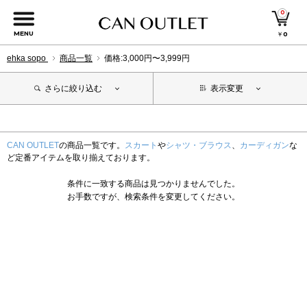
0
MENU
￥
0
ehka sopo
商品一覧
価格:3,000円〜3,999円
さらに絞り込む
表示変更
CAN OUTLET
の商品一覧です。
スカート
や
シャツ・ブラウス
、
カーディガン
な
ど定番アイテムを取り揃えております。
条件に一致する商品は見つかりませんでした。
お手数ですが、検索条件を変更してください。