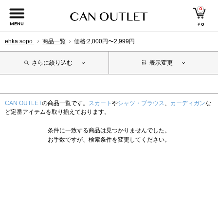
0
MENU
￥
0
ehka sopo
商品一覧
価格:2,000円〜2,999円
さらに絞り込む
表示変更
CAN OUTLET
の商品一覧です。
スカート
や
シャツ・ブラウス
、
カーディガン
な
ど定番アイテムを取り揃えております。
条件に一致する商品は見つかりませんでした。
お手数ですが、検索条件を変更してください。