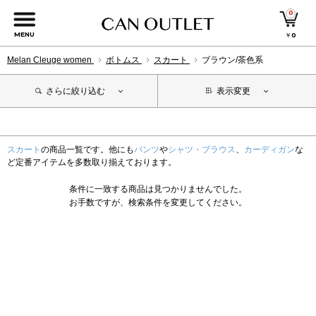
0
MENU
￥
0
Melan Cleuge women
ボトムス
スカート
ブラウン/茶色系
さらに絞り込む
表示変更
スカート
の商品一覧です。他にも
パンツ
や
シャツ・ブラウス
、
カーディガン
な
ど定番アイテムを多数取り揃えております。
条件に一致する商品は見つかりませんでした。
お手数ですが、検索条件を変更してください。