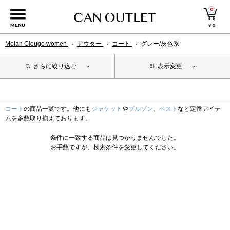
0
MENU
￥
0
Melan Cleuge women
アウター
コート
グレー/灰色系
さらに絞り込む
表示変更
コート
の商品一覧です。他にも
ジャケット
や
ブルゾン
、
ベスト
など定番アイテ
ムを多数取り揃えております。
条件に一致する商品は見つかりませんでした。
お手数ですが、検索条件を変更してください。