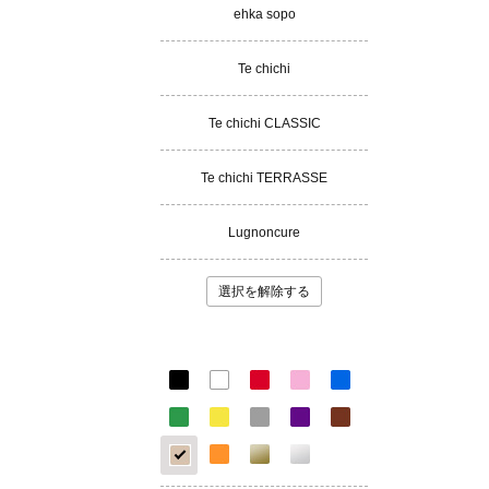
ehka sopo
Te chichi
Te chichi CLASSIC
Te chichi TERRASSE
Lugnoncure
選択を解除する