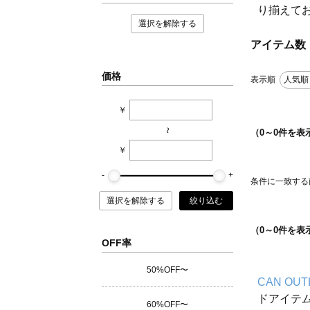
り揃えて
選択を解除する
アイテム数
価格
表示順
人気順
￥
~
（
0
～
0
件を表
￥
条件に一致する
選択を解除する
絞り込む
（
0
～
0
件を表
OFF率
50%OFF〜
CAN OUT
ドアイテ
60%OFF〜