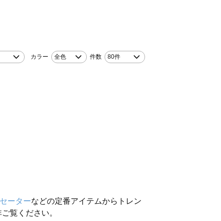
カラー
全色
件数
80件
セーター
などの定番アイテムからトレン
非ご覧ください。