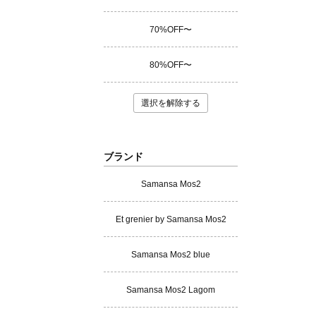
70%OFF〜
80%OFF〜
選択を解除する
ブランド
Samansa Mos2
Et grenier by Samansa Mos2
Samansa Mos2 blue
Samansa Mos2 Lagom