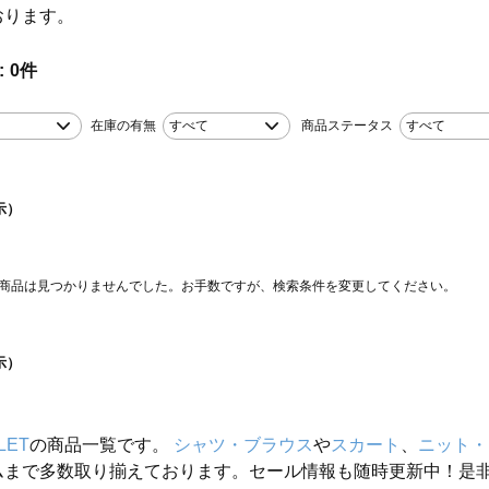
おります。
0
件
在庫の有無
すべて
商品ステータス
すべて
示）
商品は見つかりませんでした。お手数ですが、検索条件を変更してください。
示）
LET
の商品一覧です。
シャツ・ブラウス
や
スカート
、
ニット・
ムまで多数取り揃えております。セール情報も随時更新中！是