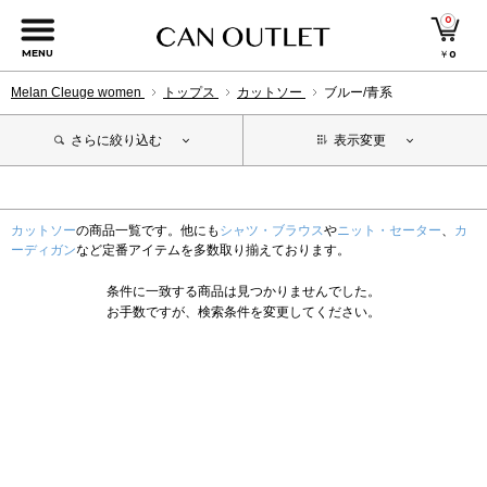
0
MENU
￥
0
Melan Cleuge women
トップス
カットソー
ブルー/青系
さらに絞り込む
表示変更
カットソー
の商品一覧です。他にも
シャツ・ブラウス
や
ニット・セーター
、
カ
ーディガン
など定番アイテムを多数取り揃えております。
条件に一致する商品は見つかりませんでした。
お手数ですが、検索条件を変更してください。