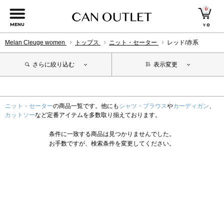
0
MENU
￥
0
Melan Cleuge women
トップス
ニット・セーター
レッド/赤系
さらに絞り込む
表示変更
ニット・セーター
の商品一覧です。他にも
シャツ・ブラウス
や
カーディガン
、
カットソー
など定番アイテムを多数取り揃えております。
条件に一致する商品は見つかりませんでした。
お手数ですが、検索条件を変更してください。