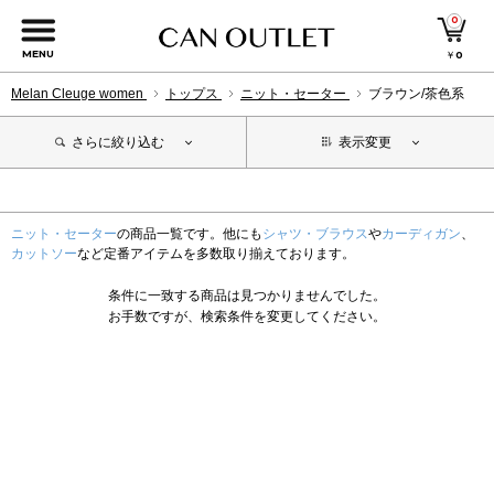
0
MENU
￥
0
Melan Cleuge women
トップス
ニット・セーター
ブラウン/茶色系
さらに絞り込む
表示変更
ニット・セーター
の商品一覧です。他にも
シャツ・ブラウス
や
カーディガン
、
カットソー
など定番アイテムを多数取り揃えております。
条件に一致する商品は見つかりませんでした。
お手数ですが、検索条件を変更してください。