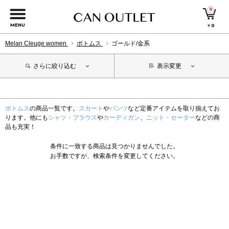
0
MENU
￥
0
Melan Cleuge women
ボトムス
ゴールド/金系
さらに絞り込む
表示変更
ボトムス
の商品一覧です。
スカート
や
パンツ
など定番アイテムを取り揃えてお
ります。他にも
シャツ・ブラウス
や
カーディガン
、
ニット・セーター
などの商
品も充実！
条件に一致する商品は見つかりませんでした。
お手数ですが、検索条件を変更してください。