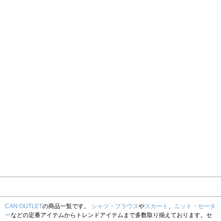
CAN OUTLET
の商品一覧です。
シャツ・ブラウス
や
スカート
、
ニット・セータ
ー
などの定番アイテムからトレンドアイテムまで多数取り揃えております。セ