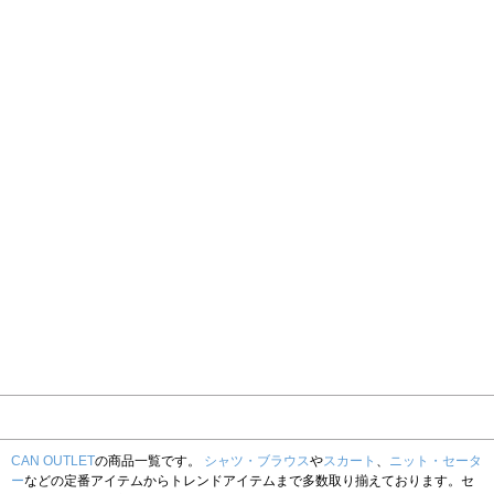
CAN OUTLET
の商品一覧です。
シャツ・ブラウス
や
スカート
、
ニット・セータ
ー
などの定番アイテムからトレンドアイテムまで多数取り揃えております。セ