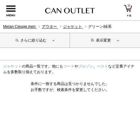
0
MENU
￥
0
Melan Cleuge men
アウター
ジャケット
グリーン/緑系
さらに絞り込む
表示変更
ジャケット
の商品一覧です。他にも
コート
や
ブルゾン
、
ベスト
など定番アイテ
ムを多数取り揃えております。
条件に一致する商品は見つかりませんでした。
お手数ですが、検索条件を変更してください。