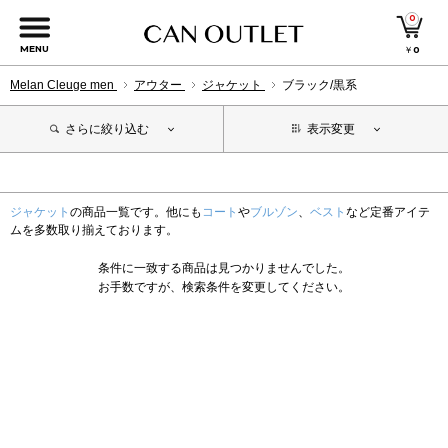
0
MENU
￥
0
Melan Cleuge men
アウター
ジャケット
ブラック/黒系
さらに絞り込む
表示変更
ジャケット
の商品一覧です。他にも
コート
や
ブルゾン
、
ベスト
など定番アイテ
ムを多数取り揃えております。
条件に一致する商品は見つかりませんでした。
お手数ですが、検索条件を変更してください。