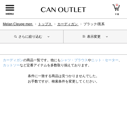
0
MENU
￥
0
Melan Cleuge men
トップス
カーディガン
ブラック/黒系
さらに絞り込む
表示変更
カーディガン
の商品一覧です。他にも
シャツ・ブラウス
や
ニット・セーター
、
カットソー
など定番アイテムを多数取り揃えております。
条件に一致する商品は見つかりませんでした。
お手数ですが、検索条件を変更してください。