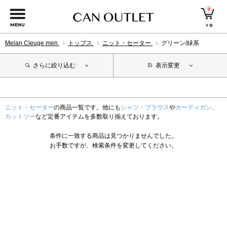
0
MENU
￥
0
Melan Cleuge men
トップス
ニット・セーター
グリーン/緑系
さらに絞り込む
表示変更
ニット・セーター
の商品一覧です。他にも
シャツ・ブラウス
や
カーディガン
、
カットソー
など定番アイテムを多数取り揃えております。
条件に一致する商品は見つかりませんでした。
お手数ですが、検索条件を変更してください。