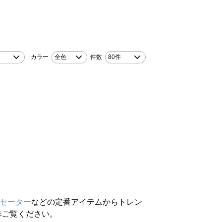
カラー
全色
件数
80件
セーター
などの定番アイテムからトレン
非ご覧ください。