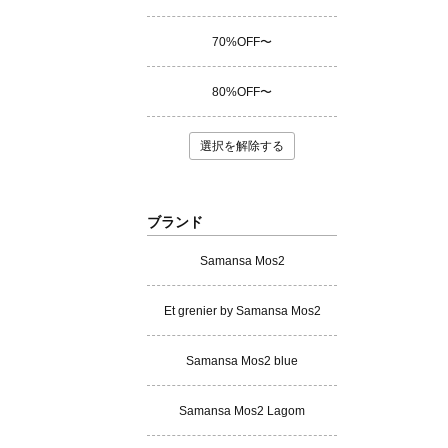
70%OFF〜
80%OFF〜
選択を解除する
ブランド
Samansa Mos2
Et grenier by Samansa Mos2
Samansa Mos2 blue
Samansa Mos2 Lagom