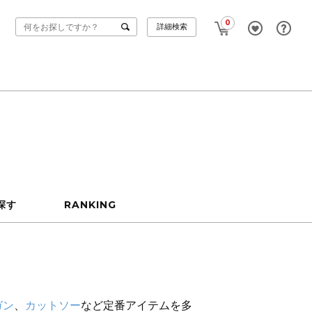
0
詳細検索
探す
RANKING
ガン
、
カットソー
など定番アイテムを多