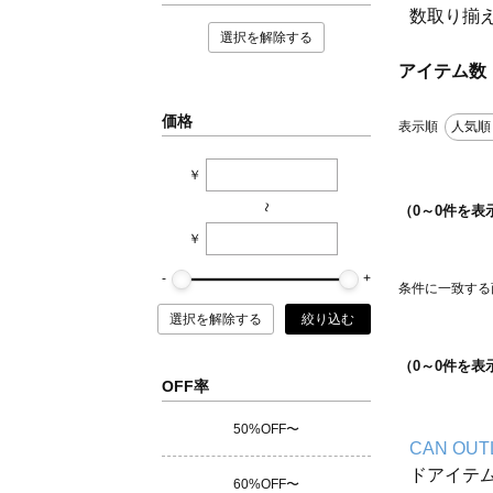
数取り揃
選択を解除する
アイテム数
価格
表示順
人気順
￥
~
（
0
～
0
件を表
￥
条件に一致する
選択を解除する
絞り込む
（
0
～
0
件を表
OFF率
50%OFF〜
CAN OUT
ドアイテ
60%OFF〜