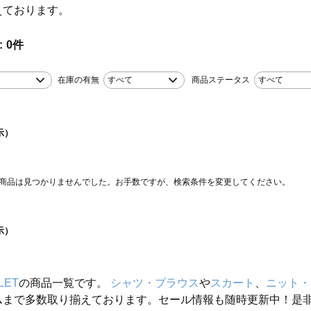
えております。
0
件
在庫の有無
すべて
商品ステータス
すべて
示）
商品は見つかりませんでした。お手数ですが、検索条件を変更してください。
示）
LET
の商品一覧です。
シャツ・ブラウス
や
スカート
、
ニット・
ムまで多数取り揃えております。セール情報も随時更新中！是