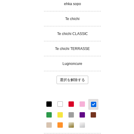
ehka sopo
Te chichi
Te chichi CLASSIC
Te chichi TERRASSE
Lugnoncure
選択を解除する