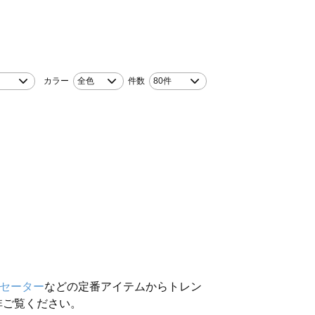
！
カラー
全色
件数
80件
セーター
などの定番アイテムからトレン
非ご覧ください。