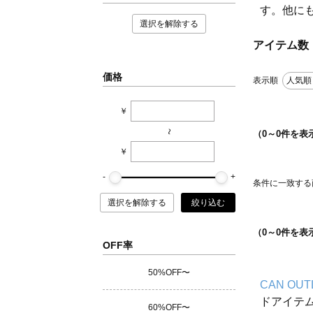
す。他に
選択を解除する
アイテム数
価格
表示順
人気順
￥
~
（
0
～
0
件を表
￥
条件に一致する
選択を解除する
絞り込む
（
0
～
0
件を表
OFF率
50%OFF〜
CAN OUT
ドアイテ
60%OFF〜