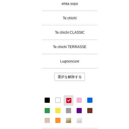
ehka sopo
Te chichi
Te chichi CLASSIC
Te chichi TERRASSE
Lugnoncure
選択を解除する