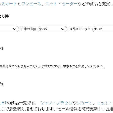
も
スカート
や
ワンピース
、
ニット・セーター
などの商品も充実
0
件
在庫の有無
すべて
商品ステータス
すべて
示）
商品は見つかりませんでした。お手数ですが、検索条件を変更してください。
示）
LET
の商品一覧です。
シャツ・ブラウス
や
スカート
、
ニット・
ムまで多数取り揃えております。セール情報も随時更新中！是