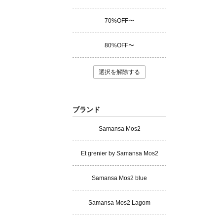
70%OFF〜
80%OFF〜
選択を解除する
ブランド
Samansa Mos2
Et grenier by Samansa Mos2
Samansa Mos2 blue
Samansa Mos2 Lagom