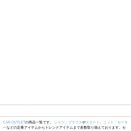
CAN OUTLET
の商品一覧です。
シャツ・ブラウス
や
スカート
、
ニット・セータ
ー
などの定番アイテムからトレンドアイテムまで多数取り揃えております。セ