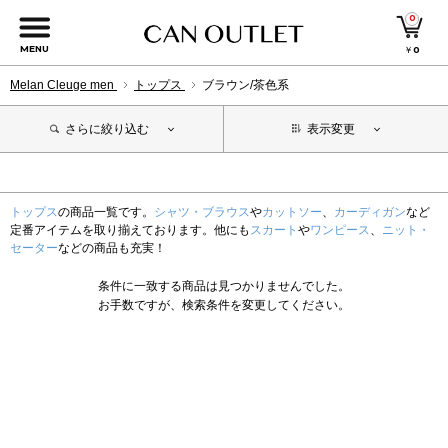
0
MENU
￥
0
Melan Cleuge men
トップス
ブラウン/茶色系
さらに絞り込む
表示変更
トップス
の商品一覧です。
シャツ・ブラウス
や
カットソー
、
カーディガン
など
定番アイテムを取り揃えております。他にも
スカート
や
ワンピース
、
ニット・
セーター
などの商品も充実！
条件に一致する商品は見つかりませんでした。
お手数ですが、検索条件を変更してください。