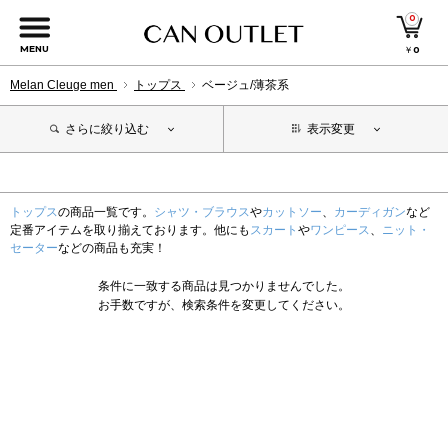
0
MENU
￥
0
Melan Cleuge men
トップス
ベージュ/薄茶系
さらに絞り込む
表示変更
トップス
の商品一覧です。
シャツ・ブラウス
や
カットソー
、
カーディガン
など
定番アイテムを取り揃えております。他にも
スカート
や
ワンピース
、
ニット・
セーター
などの商品も充実！
条件に一致する商品は見つかりませんでした。
お手数ですが、検索条件を変更してください。