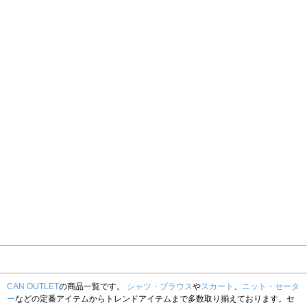
CAN OUTLET
の商品一覧です。
シャツ・ブラウス
や
スカート
、
ニット・セータ
ー
などの定番アイテムからトレンドアイテムまで多数取り揃えております。セ