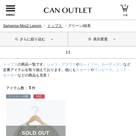
0
MENU
￥
0
Samansa Mos2 Lagom
トップス
グリーン/緑系
さらに絞り込む
表示変更
1/1
トップス
の商品一覧です。
シャツ・ブラウス
や
カットソー
、
カーディガン
など
定番アイテムを取り揃えております。他にも
スカート
や
ワンピース
、
ニット・
セーター
などの商品も充実！
1
アイテム数：
件
タイムセール対象
SALE
SOLD OUT