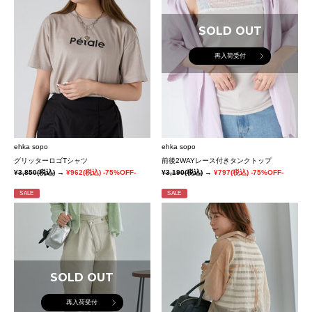
SOLD OUT
再入荷受付
ehka sopo
ehka sopo
グリッターロゴTシャツ
前後2WAYレース付きタンクトップ
¥3,850
(税込)
→
¥962
(税込)
-75%OFF-
¥3,190
(税込)
→
¥797
(税込)
-75%OFF-
SALE
SALE
SOLD OUT
再入荷受付