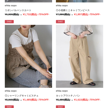
ehka sopo
ehka sopo
リボンバルーンスカート
◎小花柄ミニキャミワンピース
¥6,930
(税込)
→
¥1,732
(税込)
-75%OFF-
¥7,590
(税込)
→
¥1,897
(税込)
-75%OFF-
SALE
SALE
ehka sopo
ehka sopo
◎シャーリングキャミビスチェ
カットアウトチノパン
¥5,940
(税込)
→
¥1,485
(税込)
-75%OFF-
¥6,490
(税込)
→
¥1,622
(税込)
-75%OFF-
SALE
SALE