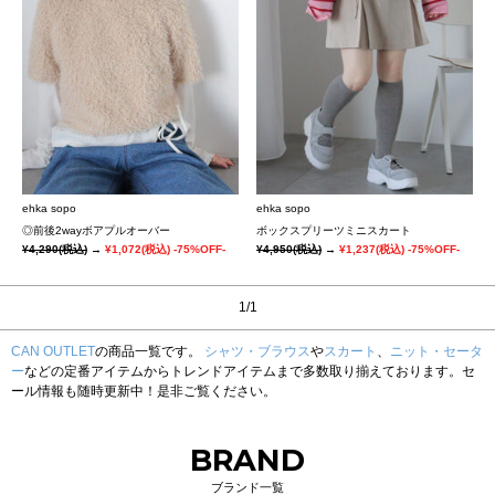
ehka sopo
ehka sopo
◎前後2wayボアプルオーバー
ボックスプリーツミニスカート
¥4,290
(税込)
→
¥1,072
(税込)
-75%OFF-
¥4,950
(税込)
→
¥1,237
(税込)
-75%OFF-
1/1
CAN OUTLET
の商品一覧です。
シャツ・ブラウス
や
スカート
、
ニット・セータ
ー
などの定番アイテムからトレンドアイテムまで多数取り揃えております。セ
ール情報も随時更新中！是非ご覧ください。
BRAND
ブランド一覧