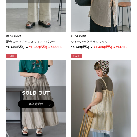
ehka sopo
ehka sopo
配色ステッチクロスウエストパンツ
シアーバックリボンシャツ
¥6,490
(税込)
→
¥1,622
(税込)
-75%OFF-
¥5,940
(税込)
→
¥1,485
(税込)
-75%OFF-
SALE
SALE
SOLD OUT
再入荷受付