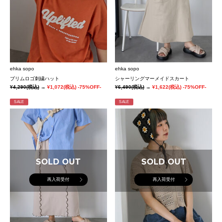
ehka sopo
ehka sopo
ブリムロゴ刺繍ハット
シャーリングマーメイドスカート
¥4,290
(税込)
→
¥1,072
(税込)
-75%OFF-
¥6,490
(税込)
→
¥1,622
(税込)
-75%OFF-
SALE
SALE
SOLD OUT
SOLD OUT
再入荷受付
再入荷受付