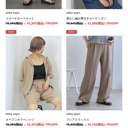
ehka sopo
ehka sopo
メローナロースカート
透かし編み襟付きカーディガン
¥5,390
(税込)
→
¥1,347
(税込)
-75%OFF-
¥5,940
(税込)
→
¥1,485
(税込)
-75%OFF-
SALE
SALE
ehka sopo
ehka sopo
オープンカラーシャツ
フレアスラックス
¥5,390
(税込)
→
¥1,347
(税込)
-75%OFF-
¥6,930
(税込)
→
¥1,732
(税込)
-75%OFF-