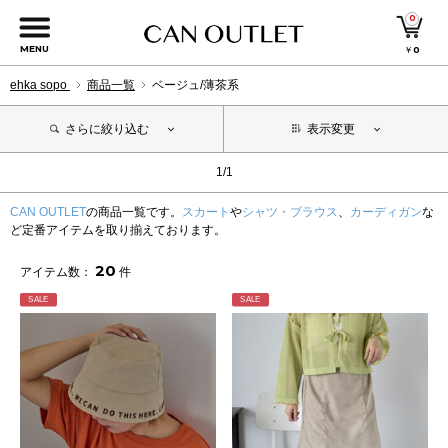
0
MENU
￥
0
ehka sopo
商品一覧
ベージュ/薄茶系
さらに絞り込む
表示変更
1/1
CAN OUTLET
の商品一覧です。
スカート
や
シャツ・ブラウス
、
カーディガン
な
ど定番アイテムを取り揃えております。
20
アイテム数：
件
SALE
SALE