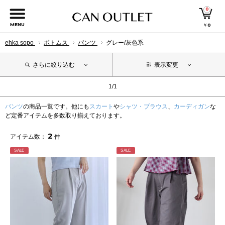
0
MENU
￥
0
ehka sopo
ボトムス
パンツ
グレー/灰色系
さらに絞り込む
表示変更
1/1
パンツ
の商品一覧です。他にも
スカート
や
シャツ・ブラウス
、
カーディガン
な
ど定番アイテムを多数取り揃えております。
2
アイテム数：
件
SALE
SALE