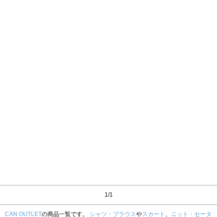
1/1
CAN OUTLET
の商品一覧です。
シャツ・ブラウス
や
スカート
、
ニット・セータ