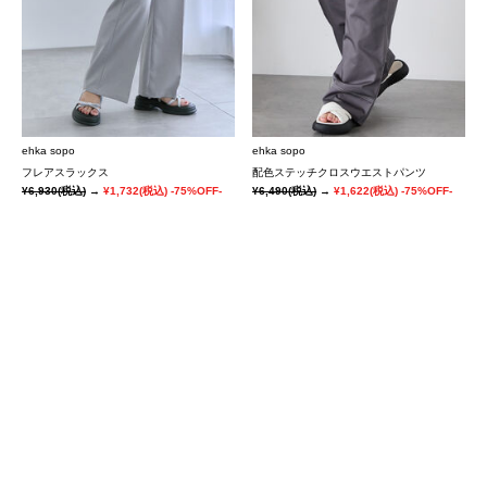
ehka sopo
ehka sopo
フレアスラックス
配色ステッチクロスウエストパンツ
¥6,930
(税込)
→
¥1,732
(税込)
-75%OFF-
¥6,490
(税込)
→
¥1,622
(税込)
-75%OFF-