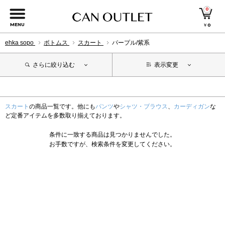
0
MENU
￥
0
ehka sopo
ボトムス
スカート
パープル/紫系
さらに絞り込む
表示変更
スカート
の商品一覧です。他にも
パンツ
や
シャツ・ブラウス
、
カーディガン
な
ど定番アイテムを多数取り揃えております。
条件に一致する商品は見つかりませんでした。
お手数ですが、検索条件を変更してください。