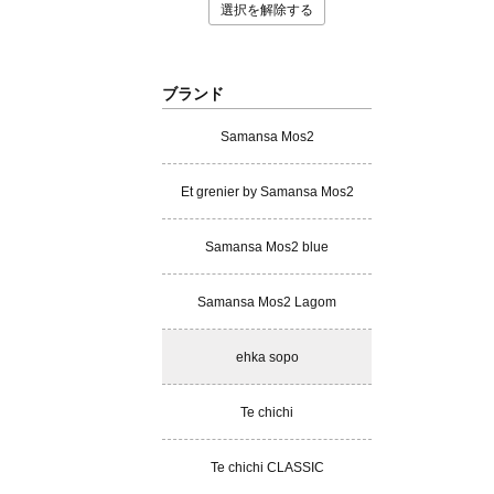
選択を解除する
ブランド
Samansa Mos2
Et grenier by Samansa Mos2
Samansa Mos2 blue
Samansa Mos2 Lagom
ehka sopo
Te chichi
Te chichi CLASSIC