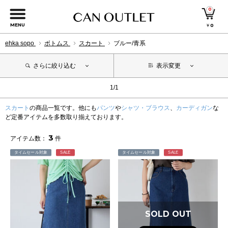
0
MENU
￥
0
ehka sopo
ボトムス
スカート
ブルー/青系
さらに絞り込む
表示変更
1/1
スカート
の商品一覧です。他にも
パンツ
や
シャツ・ブラウス
、
カーディガン
な
ど定番アイテムを多数取り揃えております。
3
アイテム数：
件
タイムセール対象
SALE
タイムセール対象
SALE
SOLD OUT