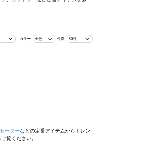
カラー
全色
件数
80件
セーター
などの定番アイテムからトレン
非ご覧ください。