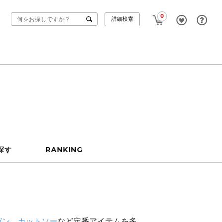
0
詳細検索
探す
RANKING
ガン
、
カットソー
など定番アイテムを多