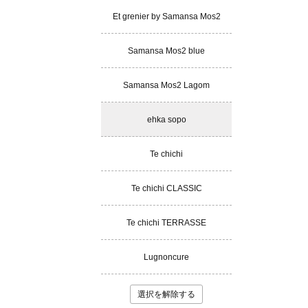
Et grenier by Samansa Mos2
Samansa Mos2 blue
Samansa Mos2 Lagom
ehka sopo
Te chichi
Te chichi CLASSIC
Te chichi TERRASSE
Lugnoncure
選択を解除する