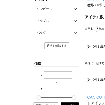
数取り揃
ワンピース
アイテム数
トップス
表示順
人気順
バッグ
選択を解除する
（
0
～
0
件を表
価格
条件に一致する
￥
（
0
～
0
件を表
~
￥
CAN OUT
ドアイテ