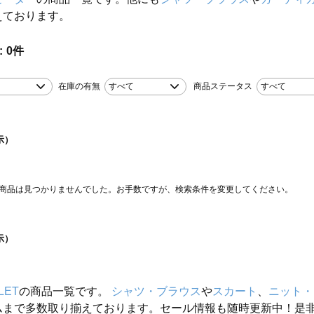
えております。
0
件
在庫の有無
すべて
商品ステータス
すべて
示）
商品は見つかりませんでした。お手数ですが、検索条件を変更してください。
示）
LET
の商品一覧です。
シャツ・ブラウス
や
スカート
、
ニット・
ムまで多数取り揃えております。セール情報も随時更新中！是