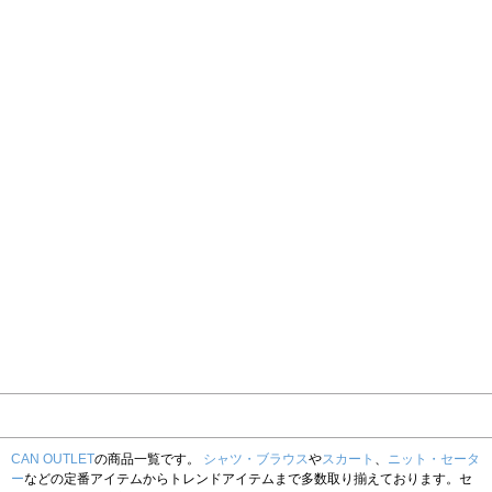
CAN OUTLET
の商品一覧です。
シャツ・ブラウス
や
スカート
、
ニット・セータ
ー
などの定番アイテムからトレンドアイテムまで多数取り揃えております。セ