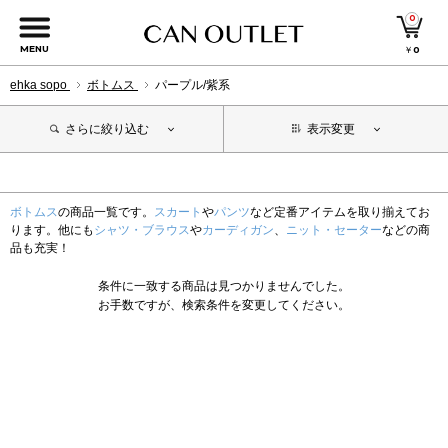
0
MENU
￥
0
ehka sopo
ボトムス
パープル/紫系
さらに絞り込む
表示変更
ボトムス
の商品一覧です。
スカート
や
パンツ
など定番アイテムを取り揃えてお
ります。他にも
シャツ・ブラウス
や
カーディガン
、
ニット・セーター
などの商
品も充実！
条件に一致する商品は見つかりませんでした。
お手数ですが、検索条件を変更してください。