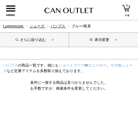
0
MENU
￥
0
Lugnoncure
シューズ
パンプス
ブルー/青系
さらに絞り込む
表示変更
パンプス
の商品一覧です。他にも
ショートブーツ
や
スニーカー
、
その他シュー
ズ
など定番アイテムを多数取り揃えております。
条件に一致する商品は見つかりませんでした。
お手数ですが、検索条件を変更してください。