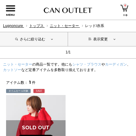
0
MENU
￥
0
Lugnoncure
トップス
ニット・セーター
レッド/赤系
さらに絞り込む
表示変更
1/1
ニット・セーター
の商品一覧です。他にも
シャツ・ブラウス
や
カーディガン
、
カットソー
など定番アイテムを多数取り揃えております。
1
アイテム数：
件
タイムセール対象
SALE
SOLD OUT