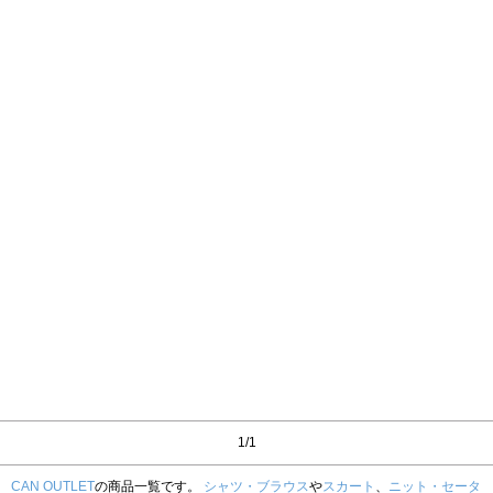
1/1
CAN OUTLET
の商品一覧です。
シャツ・ブラウス
や
スカート
、
ニット・セータ