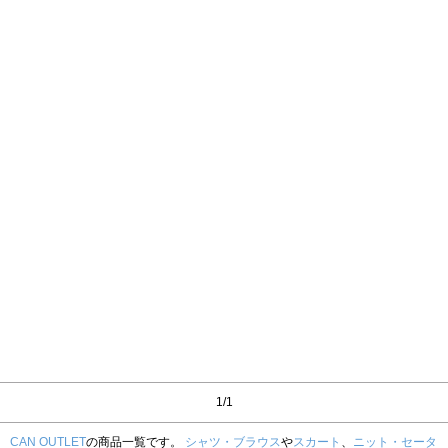
1/1
CAN OUTLET
の商品一覧です。
シャツ・ブラウス
や
スカート
、
ニット・セータ