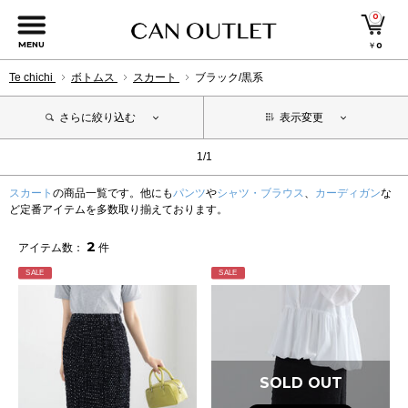
0
MENU
￥
0
Te chichi
ボトムス
スカート
ブラック/黒系
さらに絞り込む
表示変更
1/1
スカート
の商品一覧です。他にも
パンツ
や
シャツ・ブラウス
、
カーディガン
な
ど定番アイテムを多数取り揃えております。
2
アイテム数：
件
SALE
SALE
SOLD OUT