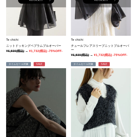
Te chichi
Te chichi
ニットドッキングペプラムプルオーバー
チュールフレアスリーブニットプルオーバ
ー
¥6,930
(税込)
→
¥1,732
(税込)
-75%OFF-
¥6,930
(税込)
→
¥1,732
(税込)
-75%OFF-
タイムセール対象
SALE
タイムセール対象
SALE