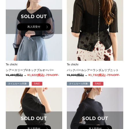
SOLD OUT
再入荷受付
Te chichi
Te chichi
シアースリーブVネックプルオーバー
バックパールシアーランダムリブニット
¥6,490
(税込)
→
¥1,622
(税込)
-75%OFF-
¥6,930
(税込)
→
¥1,732
(税込)
-75%OFF-
タイムセール対象
SALE
タイムセール対象
SALE
SOLD OUT
SOLD OUT
再入荷受付
再入荷受付