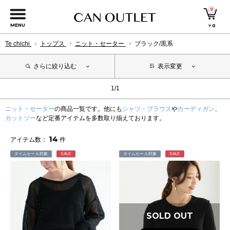
0
MENU
￥
0
Te chichi
トップス
ニット・セーター
ブラック/黒系
さらに絞り込む
表示変更
1/1
ニット・セーター
の商品一覧です。他にも
シャツ・ブラウス
や
カーディガン
、
カットソー
など定番アイテムを多数取り揃えております。
14
アイテム数：
件
タイムセール対象
SALE
タイムセール対象
SALE
SOLD OUT