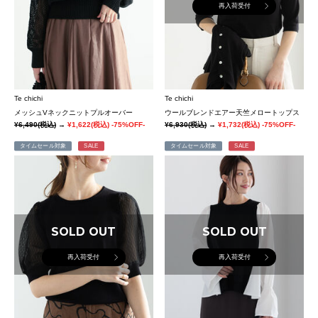
再入荷受付
Te chichi
Te chichi
メッシュVネックニットプルオーバー
ウールブレンドエアー天竺メロートップス
¥6,490
(税込)
→
¥1,622
(税込)
-75%OFF-
¥6,930
(税込)
→
¥1,732
(税込)
-75%OFF-
タイムセール対象
SALE
タイムセール対象
SALE
SOLD OUT
SOLD OUT
再入荷受付
再入荷受付