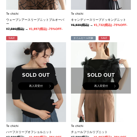
Te chichi
Te chichi
ウェーブシアースリーブニットプルオーバ
キャンディースリーブドッキングニット
ー
¥6,930
(税込)
→
¥1,732
(税込)
-75%OFF-
¥7,590
(税込)
→
¥1,897
(税込)
-75%OFF-
SALE
タイムセール対象
SALE
SOLD OUT
SOLD OUT
再入荷受付
再入荷受付
Te chichi
Te chichi
ハーフスリーブオフショルニット
チュールフリルリブニット