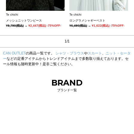
Te chichi
Te chichi
メッシュニットワンピース
ロングラメシャギーベスト
¥9,790
(税込)
→
¥2,447
(税込)
-75%OFF-
¥6,490
(税込)
→
¥1,622
(税込)
-75%OFF-
1/1
CAN OUTLET
の商品一覧です。
シャツ・ブラウス
や
スカート
、
ニット・セータ
ー
などの定番アイテムからトレンドアイテムまで多数取り揃えております。セ
ール情報も随時更新中！是非ご覧ください。
BRAND
ブランド一覧