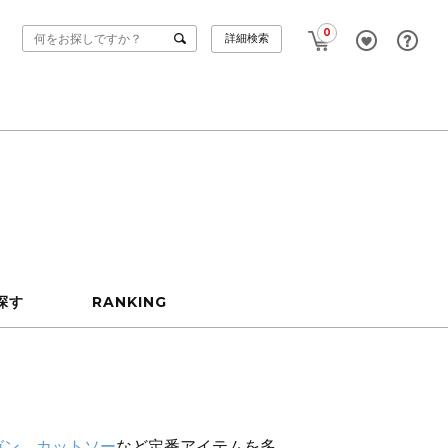
0
詳細検索
探す
RANKING
ガン
、
カットソー
など定番アイテムを多