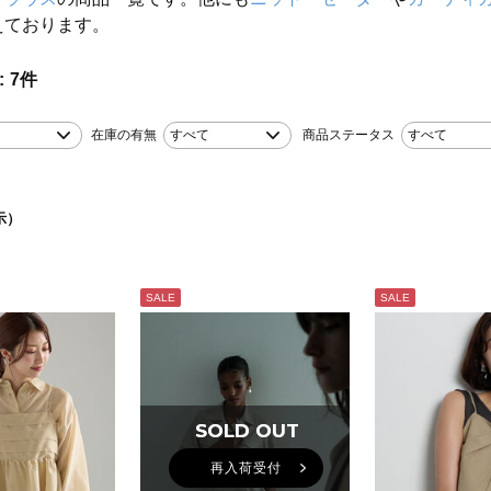
えております。
7
件
在庫の有無
すべて
商品ステータス
すべて
示）
SALE
SALE
SOLD OUT
SOLD OUT
再入荷受付