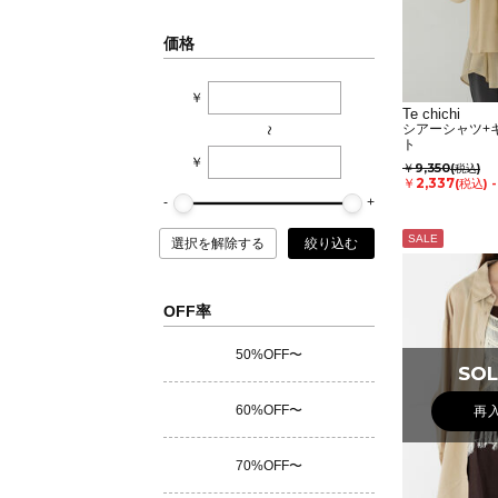
価格
￥
Te chichi
シアーシャツ+
~
ト
￥
￥9,350
(税込)
￥2,337
(税込)
SALE
選択を解除する
絞り込む
OFF率
50%OFF〜
SOL
SOL
60%OFF〜
再
70%OFF〜