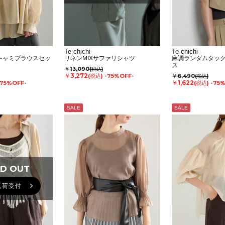
Te chichi
Te chichi
キャミブラウスセッ
リネンMIXサファリシャツ
麻調ランダムタッ
ス
￥13,090
(税込)
￥3,272
(税込)
-75%OFF-
￥6,490
(税込)
￥1,622
-75%OFF-
(税込)
-75
SALE
SALE
D OUT
D OUT
入荷受付