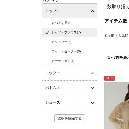
数取り揃
トップス
アイテム数
すべてを見る
シャツ・ブラウス(7)
表示順
人気順
カットソー(4)
ニット・セーター(3)
（
1
～
7
件を表
カーディガン(1)
アウター
SALE
ボトムス
シューズ
選択を解除する