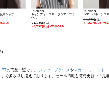
Te chichi
Te chichi
羽織シャツ
キャンディースリーブシアーブラ
シアーバルーンス
ウス
￥4,950
(税込)
￥1,237
75%OFF-
￥6,930
(税込)
-75
(税込)
￥1,732
(税込)
-75%OFF-
示）
LET
の商品一覧です。
シャツ・ブラウス
や
スカート
、
ニット・
ムまで多数取り揃えております。セール情報も随時更新中！是