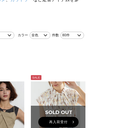
カラー
全色
件数
80件
SALE
SOLD OUT
SOLD OUT
再入荷受付