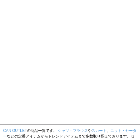
CAN OUTLET
の商品一覧です。
シャツ・ブラウス
や
スカート
、
ニット・セータ
ー
などの定番アイテムからトレンドアイテムまで多数取り揃えております。セ