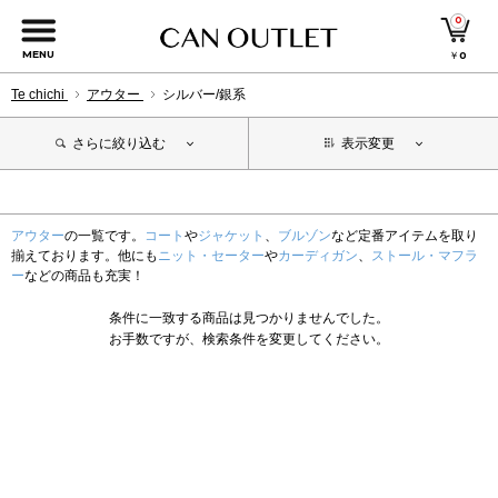
0
MENU
￥
0
Te chichi
アウター
シルバー/銀系
さらに絞り込む
表示変更
アウター
の一覧です。
コート
や
ジャケット
、
ブルゾン
など定番アイテムを取り
揃えております。他にも
ニット・セーター
や
カーディガン
、
ストール・マフラ
ー
などの商品も充実！
条件に一致する商品は見つかりませんでした。
お手数ですが、検索条件を変更してください。